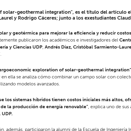
solar-geothermal integration", es el título del artículo
aurel y Rodrigo Cáceres; junto a los exestudiantes Claud
solar y geotérmica para mejorar la eficiencia y reducir cost
ntemente publicaron los académicos e investigadores del
Centr
ería y Ciencias UDP
,
Andrés Díaz, Cristóbal Sarmiento-Laur
.
ergoeconomic exploration of solar-geothermal integration
 y en ella se analiza cómo combinar un campo solar con colecto
tilizando modelos avanzados.
 los sistemas híbridos tienen costos iniciales más altos, o
ad de la producción de energía renovable”
, explica uno de sus
l UDP.
, además, participaron la alumni de la Escuela de Ingeniería In