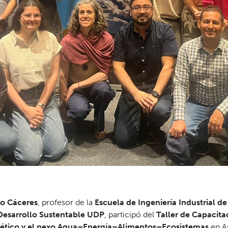
o Cáceres
, profesor de la
Escuela de Ingeniería Industrial de
Desarrollo Sustentable UDP
, participó del
Taller de Capacita
gético y el nexo Agua–Energía–Alimentos–Ecosistemas
en A